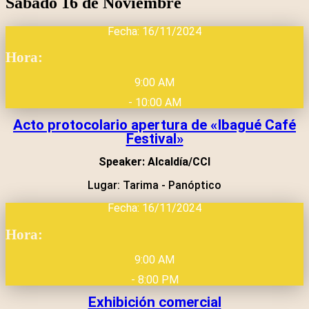
Sábado 16 de Noviembre
Fecha: 16/11/2024
Hora:
9:00 AM
- 10:00 AM
Acto protocolario apertura de «Ibagué Café
Festival»
Speaker: Alcaldía/CCI
Lugar: Tarima - Panóptico
Fecha: 16/11/2024
Hora:
9:00 AM
- 8:00 PM
Exhibición comercial