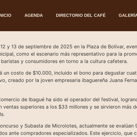
INICIO
AGENDA
DIRECTORIO DEL CAFÉ
GALERÍ
el 12 y 13 de septiembre de 2025 en la Plaza de Bolívar, e
cipal, como el escenario más representativo para la promoc
 baristas y consumidores en torno a la cultura cafetera.
drá un costo de $10.000, incluido el bono para degustar cua
vo, creado por la joven empresaria ibaguereña Juana Fer
omercio de Ibagué ha sido el operador del festival, logran
n ventas superiores a los $33 millones y se sirvieron más d
s.
oncurso y Subasta de Microlotes, actualmente se evalúan 9
dos ante compradores especializados. Este ejercicio, que 